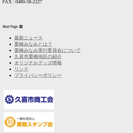
FAX :
0480-58-2227
最新ニュース
栗橋みなみとは？
栗橋みなみ実行委員会について
久喜市栗橋地区の紹介
オリジナルグッズ情報
リンク
プライバシーポリシー