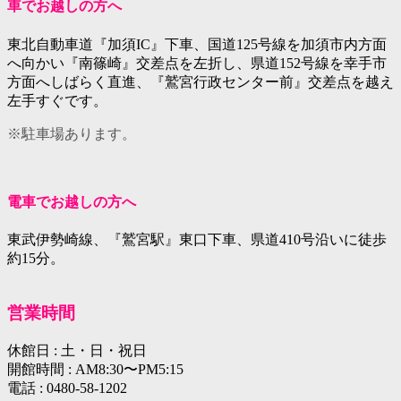
車でお越しの方へ
東北自動車道『加須IC』下車、国道125号線を加須市内方面
へ向かい『南篠崎』交差点を左折し、県道152号線を幸手市
方面へしばらく直進、『鷲宮行政センター前』交差点を越え
左手すぐです。
※駐車場あります。
電車でお越しの方へ
東武伊勢崎線、『鷲宮駅』東口下車、県道410号沿いに徒歩
約15分。
営業時間
休館日 :
土・日・祝日
開館時間 :
AM8:30〜PM5:15
電話 :
0480-58-1202